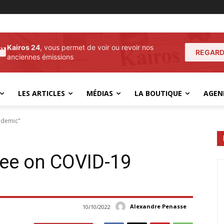
Kairos 24
, vous permet de voir ou revoir nos
REGARD
anciennes émissions
LES ARTICLES
MÉDIAS
LA BOUTIQUE
AGEN
ndemic"
tee on COVID-19
Alexandre Penasse
10/10/2022