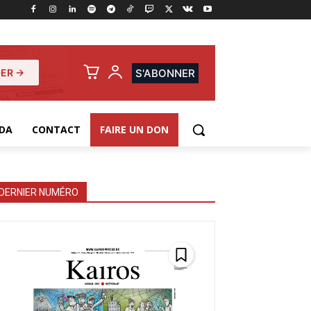
ER →
S'ABONNER
DA
CONTACT
FAIRE UN DON
DERNIER NUMÉRO