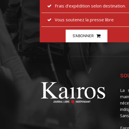
Frais d’expédition selon destination.
Vous soutenez la presse libre
S'ABONNER
SOU
La s
main
néce
indi
Sans
Fair