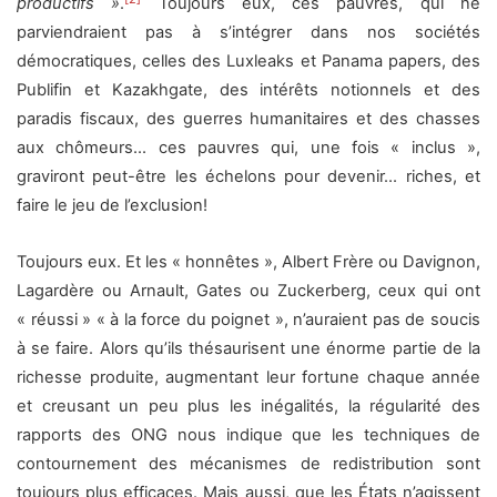
productifs
»
.
Toujours eux, ces pauvres, qui ne
parviendraient pas à s’intégrer dans nos sociétés
démocratiques, celles des Luxleaks et Panama papers, des
Publifin et Kazakhgate, des intérêts notionnels et des
paradis fiscaux, des guerres humanitaires et des chasses
aux chômeurs… ces pauvres qui, une fois « inclus »,
graviront peut-être les échelons pour devenir… riches, et
faire le jeu de l’exclusion!
Toujours eux. Et les « honnêtes », Albert Frère ou Davignon,
Lagardère ou Arnault, Gates ou Zuckerberg, ceux qui ont
« réussi » « à la force du poignet », n’auraient pas de soucis
à se faire. Alors qu’ils thésaurisent une énorme partie de la
richesse produite, augmentant leur fortune chaque année
et creusant un peu plus les inégalités, la régularité des
rapports des ONG nous indique que les techniques de
contournement des mécanismes de redistribution sont
toujours plus efficaces. Mais aussi, que les États n’agissent