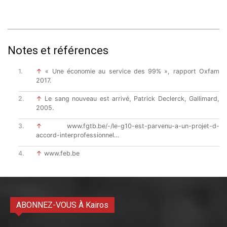
Notes et références
↑
« Une économie au service des 99% », rapport Oxfam
2017.
↑
Le sang nouveau est arrivé, Patrick Declerck, Gallimard,
2005.
↑
www.fgtb.be/-/le-g10-est-parvenu-a-un-projet-d-
accord-interprofessionnel…
↑
www.feb.be
ABONNEZ-VOUS À Kairos