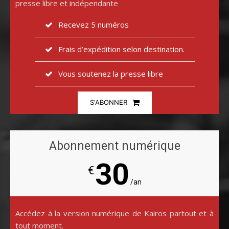
presse libre et indépendante
Recevez 5 numéros
Frais d’expédition selon destination.
Vous soutenez la presse libre
S'ABONNER
Abonnement numérique
30
€
/an
Accédez à la version numérique de Kairos partout et à
tout moment.