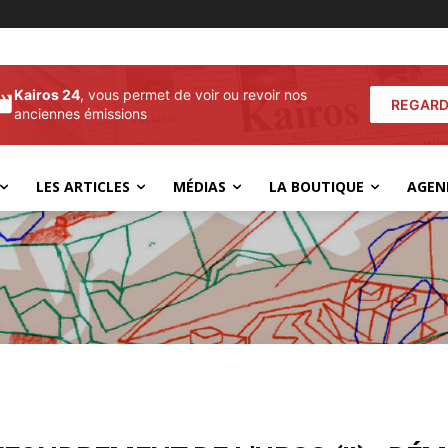
Kairos 24
, vous permet de voir ou revoir nos
REGARD
anciennes émissions
LES ARTICLES
MÉDIAS
LA BOUTIQUE
AGEN