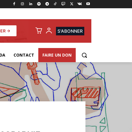
ER →
S'ABONNER
DA
CONTACT
FAIRE UN DON