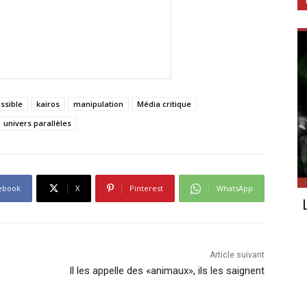
ossible
kairos
manipulation
Média critique
univers parallèles
ebook
X
Pinterest
WhatsApp
Article suivant
Il les appelle des «animaux», ils les saignent