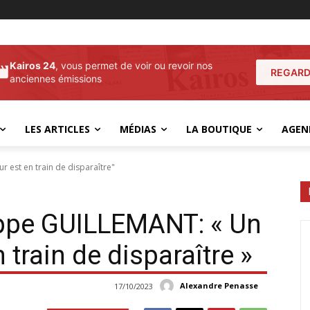
Kairos 24
, vous permet de voir ou revoir nos
REGARD
anciennes émissions
LES ARTICLES
MÉDIAS
LA BOUTIQUE
AGEN
r est en train de disparaître"
ippe GUILLEMANT: « Un
 train de disparaître »
Alexandre Penasse
17/10/2023