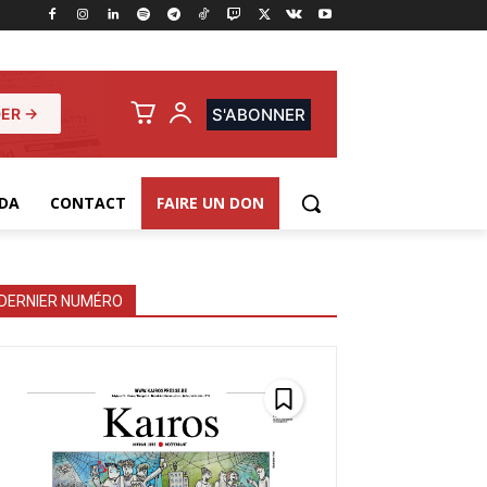
ER →
S'ABONNER
DA
CONTACT
FAIRE UN DON
DERNIER NUMÉRO