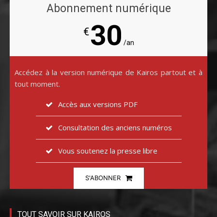
Abonnement numérique
30
€
/an
Accédez à la version numérique de Kairos partout et à
tout moment.
Accès aux versions PDF
Consultation des anciens numéros
Vous soutenez la presse libre
S'ABONNER
TOUT SAVOIR SUR KAIROS