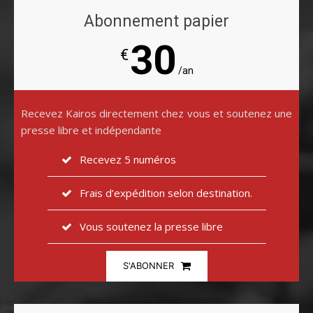
Abonnement papier
30
€
/an
Recevez Kairos directement chez vous et soutenez une
presse libre et indépendante
Recevez 5 numéros
Frais d’expédition selon destination.
Vous soutenez la presse libre
S'ABONNER