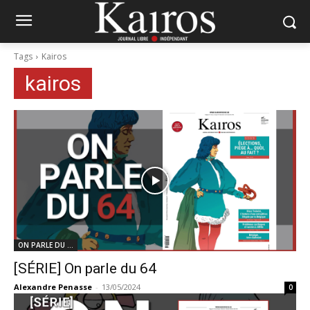
Tags
Kairos
kairos
ON PARLE DU ...
[SÉRIE] On parle du 64
Alexandre Penasse
-
13/05/2024
0