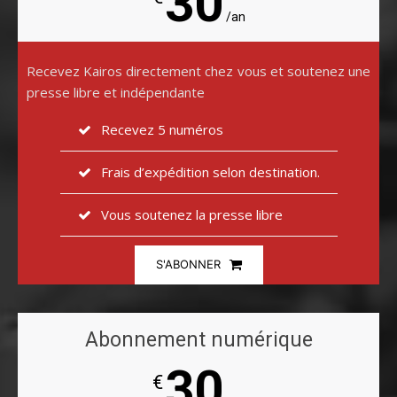
30
/an
Recevez Kairos directement chez vous et soutenez une
presse libre et indépendante
Recevez 5 numéros
Frais d’expédition selon destination.
Vous soutenez la presse libre
S'ABONNER
Abonnement numérique
30
€