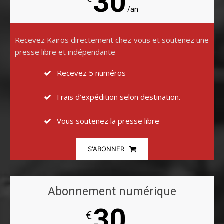
30
/an
Recevez Kairos directement chez vous et soutenez une
presse libre et indépendante
Recevez 5 numéros
Frais d’expédition selon destination.
Vous soutenez la presse libre
S'ABONNER
Abonnement numérique
30
€