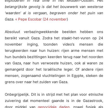
exploderen in real time in het Midden-Oosten. Het
belangrijkste gevolg is dat het bouwwerk van westerse
‘waarden’ al is vergaan, begraven onder het puin van
Gaza.
« Pepe Escobar (24 november
)
Absoluut verbazingwekkende beelden hebben ons
bereikt vanuit Gaza. Zodra het staakt-het-vuren op 24
november inging, toonden video’s mensen die
terugkeerden naar hun huizen: rijen arme mensen met
hun bundels bezittingen keerden terug naar het noorden
van Gaza, naar hun verwoeste huizen, ook al waren ze
gemangeld door het Israëlische leger. Of andere rijen
mensen, zogenaamd vluchtelingen in Egypte, steken de
grens over naar het zuiden van Gaza.
Onbegrijpelijk. Dit is in strijd met het plan voor etnische
zuivering dat momenteel gaande is in de Gazastrook,
door middel van
genocidale daden
, zowel fysiek als