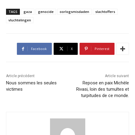
TAGS
gaza
genocide
oorlogsmisdaden
slachtoffers
vluchtelingen
Facebook
X
Pinterest
Article précédent
Article suivant
Nous sommes les seules
Repose en paix Michèle
victimes
Rivasi, loin des tumultes et
turpitudes de ce monde.