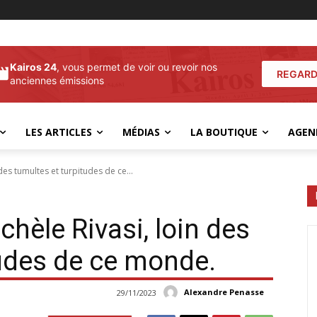
Kairos 24
, vous permet de voir ou revoir nos
REGARD
anciennes émissions
LES ARTICLES
MÉDIAS
LA BOUTIQUE
AGEN
des tumultes et turpitudes de ce...
hèle Rivasi, loin des
tudes de ce monde.
Alexandre Penasse
29/11/2023