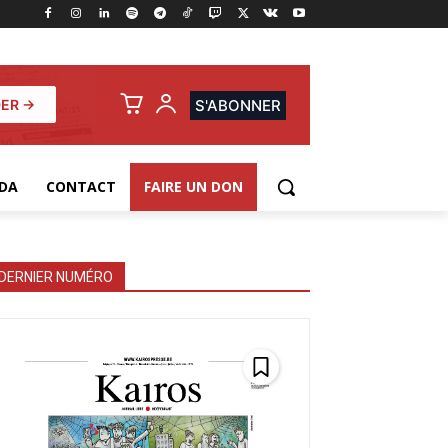
ER →
S'ABONNER
DA
CONTACT
FAIRE UN DON
DERNIER NUMÉRO