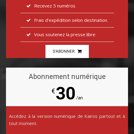
Recevez 5 numéros
Frais d’expédition selon destination.
Vous soutenez la presse libre
S'ABONNER
Abonnement numérique
30
€
/an
Accédez à la version numérique de Kairos partout et à
tout moment.