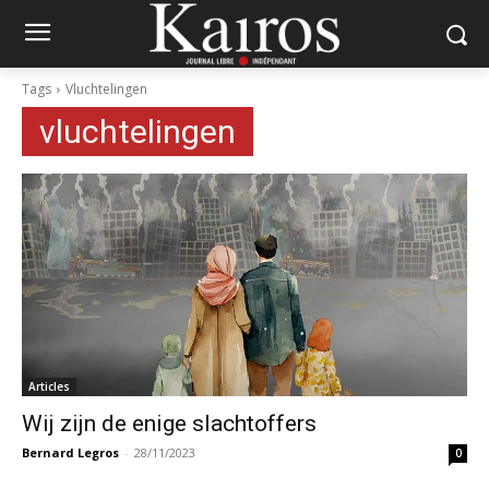
Tags
Vluchtelingen
vluchtelingen
Articles
Wij zijn de enige slachtoffers
Bernard Legros
-
28/11/2023
0