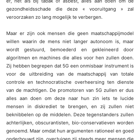
er, net als bij tabak of asbest, alles aan doen om de
gezondheidsschade die deze « vooruitgang » zal
veroorzaken zo lang mogelijk te verbergen.
Maar er zijn ook mensen die geen maatschappijmodel
willen waarin de mens niet langer autonoom is, maar
wordt gestuurd, bemoederd en gekleineerd door
algoritmen en machines die alles voor hen zullen doen.
Zij hebben begrepen dat 5G een onmisbaar instrument is
voor de uitbreiding van de maatschappij van totale
controle en technocratische overheersing ten dienste
van de machtigen. De promotoren van 5G zullen er dus
alles aan doen om deze naar hun zin iets te lucide
mensen in diskrediet te brengen, en zij zullen niet
beknibbelen op de middelen. Deze tegenstanders zullen
achterlijken, obscurantisten, bio-conservatieven worden
genoemd. Maar omdat hun argumenten rationeel en goed
onderbouwd zijn, overtuigen zij steeds meer mensen die