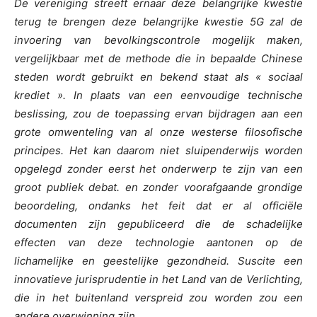
De vereniging streeft ernaar
deze belangrijke kwestie
terug te brengen
deze belangrijke kwestie
5G zal de
invoering van bevolkingscontrole mogelijk maken,
vergelijkbaar met de methode die in bepaalde Chinese
steden wordt gebruikt en bekend staat als « sociaal
krediet ». In plaats van een eenvoudige technische
beslissing, zou de toepassing ervan bijdragen aan een
grote omwenteling van al onze westerse filosofische
principes. Het kan daarom niet sluipenderwijs worden
opgelegd zonder eerst het onderwerp te zijn van een
groot publiek debat.
en
zonder voorafgaande grondige
beoordeling, ondanks het feit dat er al officiële
documenten zijn gepubliceerd die de schadelijke
effecten van deze technologie aantonen
op de
lichamelijke en geestelijke gezondheid
.
S
uscite een
innovatieve jurisprudentie in het Land van de Verlichting,
die in het buitenland verspreid zou worden
zou een
andere overwinning zijn.
.