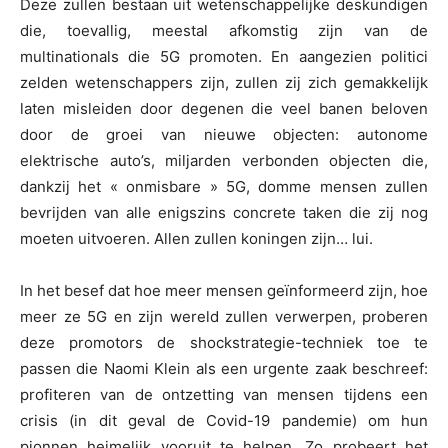
Deze zullen bestaan uit wetenschappelijke deskundigen
die, toevallig, meestal afkomstig zijn van de
multinationals die 5G promoten. En aangezien politici
zelden wetenschappers zijn, zullen zij zich gemakkelijk
laten misleiden door degenen die veel banen beloven
door de groei van nieuwe objecten: autonome
elektrische auto’s, miljarden verbonden objecten die,
dankzij het « onmisbare » 5G, domme mensen zullen
bevrijden van alle enigszins concrete taken die zij nog
moeten uitvoeren. Allen zullen koningen zijn… lui.
In het besef dat hoe meer mensen geïnformeerd zijn, hoe
meer ze 5G en zijn wereld zullen verwerpen, proberen
deze promotors de shockstrategie-techniek toe te
passen die Naomi Klein als een urgente zaak beschreef:
profiteren van de ontzetting van mensen tijdens een
crisis (in dit geval de Covid-19 pandemie) om hun
pionnen heimelijk vooruit te helpen. Zo probeert het