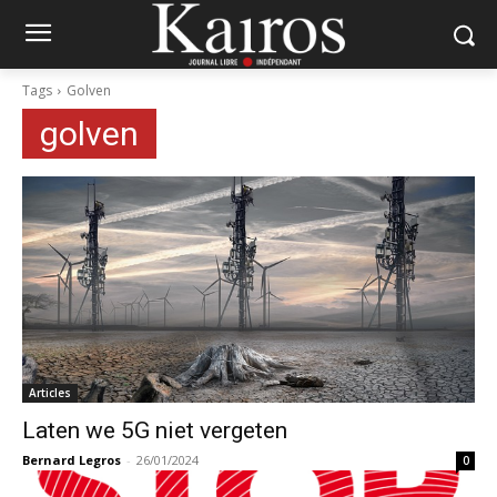
Tags
Golven
golven
Articles
Laten we 5G niet vergeten
Bernard Legros
-
26/01/2024
0