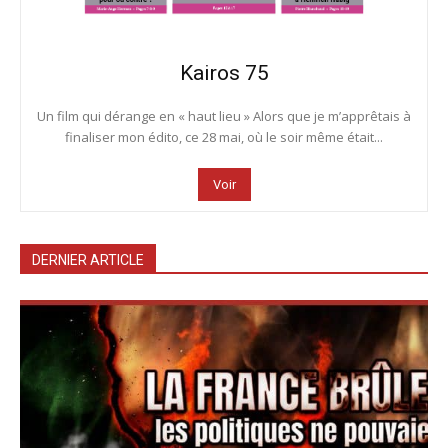
Kairos 75
Un film qui dérange en « haut lieu » Alors que je m’apprêtais à
finaliser mon édito, ce 28 mai, où le soir même était...
Voir
DERNIER ARTICLE