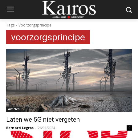
Tags
Voorzorgsprincipe
voorzorgsprincipe
Articles
Laten we 5G niet vergeten
Bernard Legros
-
26/01/2024
0