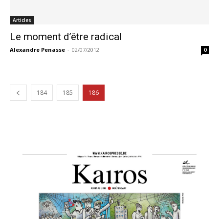
Articles
Le moment d’être radical
Alexandre Penasse
-
02/07/2012
0
184
185
186