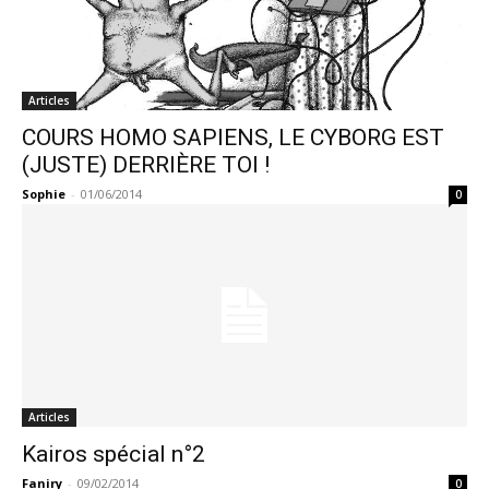
Articles
COURS HOMO SAPIENS, LE CYBORG EST
(JUSTE) DERRIÈRE TOI !
Sophie
-
01/06/2014
0
Articles
Kairos spécial n°2
Faniry
-
09/02/2014
0