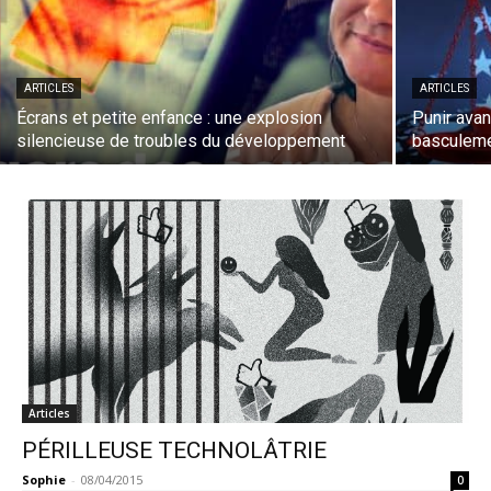
ARTICLES
ARTICLES
Écrans et petite enfance : une explosion
Punir avan
silencieuse de troubles du développement
basculem
Articles
PÉRILLEUSE TECHNOLÂTRIE
Sophie
-
08/04/2015
0