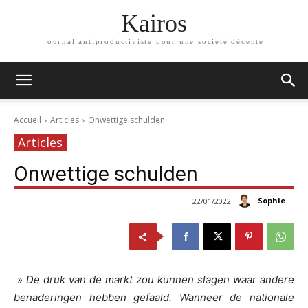
Kairos
journal antiproductiviste pour une société décente
Accueil
Articles
Onwettige schulden
Articles
Onwettige schulden
Sophie
22/01/2022
»
De druk van de markt zou kunnen slagen waar andere
benaderingen hebben gefaald. Wanneer de nationale