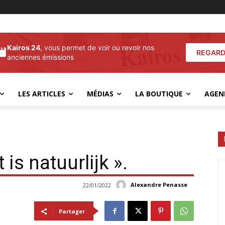
Kairos 24
, vous permet de voir ou revoir nos
REGARD
anciennes émissions
LES ARTICLES
MÉDIAS
LA BOUTIQUE
AGEN
t is natuurlijk ».
Alexandre Penasse
22/01/2022
Partager