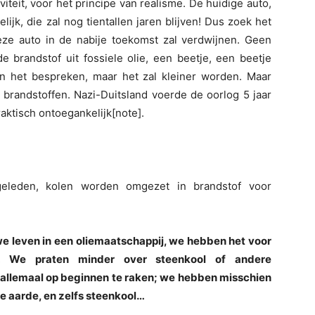
iviteit, voor het principe van realisme. De huidige auto,
ijk, die zal nog tientallen jaren blijven! Dus zoek het
deze auto in de nabije toekomst zal verdwijnen. Geen
de brandstof uit fossiele olie, een beetje, een beetje
n het bespreken, maar het zal kleiner worden. Maar
e brandstoffen. Nazi-Duitsland voerde de oorlog 5 jaar
aktisch ontoegankelijk[note].
geleden, kolen worden omgezet in brandstof voor
 we leven in een oliemaatschappij, we hebben het voor
el… We praten minder over steenkool of andere
e allemaal op beginnen te raken; we hebben misschien
e aarde, en zelfs steenkool…