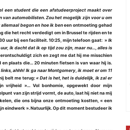
el een student die een afstudeerproject maakt over
 van automobilisten. Zou het mogelijk zijn voor u om
et allemaal begon en hoe ik ben
een ontmoeting gehad
g die het recht verdedigt om in Brussel te rijden en te
uur bij een faciliteit. 10:25, mijn telefoon gaat: »
Ik
r, ik dacht dat ik op tijd zou zijn, maar nu…, alles is
verontschuldigt zich en zegt me dat hij me misschien
en plaats die… 20 minuten fietsen is van waar hij is.
ts, links, ahhh! Ik ga naar Montgomery
,
ik moet er om 11
hij belt me terug:
« Dat is het, het is duidelijk, ik zal er
ijn vrijheid »… Vol bonhomie, opgewekt door mijn
nt van zijn strijd vormt, de auto, laat hij niet na mij
kelen, die ons bijna onze ontmoeting kostten, « een
jn eindwerk ». Natuurlijk. Op dit moment bestudeer ik