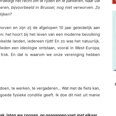
dedigt het recht om te rijden en te parkeren. Naar uw
keren, bijvoorbeeld in Brussel, nog niet verworven. Zo
lijken?
worven en zijn zij de afgelopen 10 jaar geleidelijk aan
en: het hoort bij het leven van een moderne bevolking
kelde landen, iedereen rijdt! En zo was het natuurlijk.
den een ideologie ontstaan, vooral in West-Europa,
fel trok. En dat is waarom we onze vereniging hebben
doen, te werken, te vergaderen… Wat met de fiets kan,
oede fysieke conditie geeft. Ik doe dit niet uit manie
vaak, laten we zeggen, op gespannen voet met elkaar…