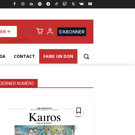
ER →
S'ABONNER
DA
CONTACT
FAIRE UN DON
DERNIER NUMÉRO