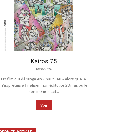
Kairos 75
18/06/2026
Un film qui dérange en « haut lieu » Alors que je
m’apprêtais à finaliser mon édito, ce 28 mai, où le
soir même était...
Voir