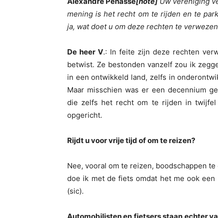
Alexandre Penasse
[note]
Uw vereniging ver
mening is het recht om te rijden en te par
ja, wat doet u om deze rechten te verwezen
De heer V
.: In feite zijn deze rechten ver
betwist. Ze bestonden vanzelf zou ik zegg
in een ontwikkeld land, zelfs in onderontwik
Maar misschien was er een decennium gele
die zelfs het recht om te rijden in twij
opgericht.
Rijdt u voor vrije tijd of om te reizen?
Nee, vooral om te reizen, boodschappen te 
doe ik met de fiets omdat het me ook een g
(sic).
Automobilisten en fietsers staan echter 