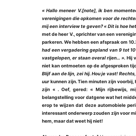
« Hallo meneer V.[note], ik ben momente
verenigingen die opkomen voor de rechten
mij een interview te geven? « Dit is hoe h
met de heer V., oprichter van een verenigin
parkeren. We hebben een afspraak om 10.30 
had een vergadering gepland van 9 tot 10 uu
vastgelopen, er staan overal rijen… ».
Hij 
niet kan ontmoeten op de afgesproken tijd 
Blijf aan de lijn, zei hij. Hou je vast! Rech
uur
kunnen zijn. Tien minuten zijn voorbij, 
zijn
« . Oef, gered: « Mijn rijbewijs, m
belangstelling voor datgene wat het middelpu
erop te wijzen dat deze automobiele peri
interessant onderwerp zouden zijn voor mi
hem, maar dat weet hij niet!