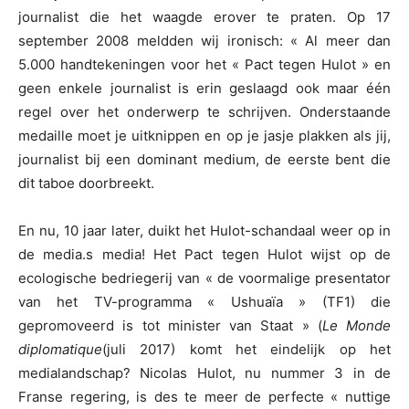
journalist die het waagde erover te praten. Op 17
september 2008 meldden wij ironisch: « Al meer dan
5.000 handtekeningen voor het « Pact tegen Hulot » en
geen enkele journalist is erin geslaagd ook maar één
regel over het onderwerp te schrijven. Onderstaande
medaille moet je uitknippen en op je jasje plakken als jij,
journalist bij een dominant medium, de eerste bent die
dit taboe doorbreekt.
En nu, 10 jaar later, duikt het Hulot-schandaal weer op in
de media.
s media! Het Pact tegen Hulot wijst op de
ecologische bedriegerij van « de voormalige presentator
van het TV-programma « Ushuaïa » (TF1) die
gepromoveerd is tot minister van Staat » (
Le Monde
diplomatique
(juli 2017) komt het eindelijk op het
medialandschap? Nicolas Hulot, nu nummer 3 in de
Franse regering, is des te meer de perfecte « nuttige