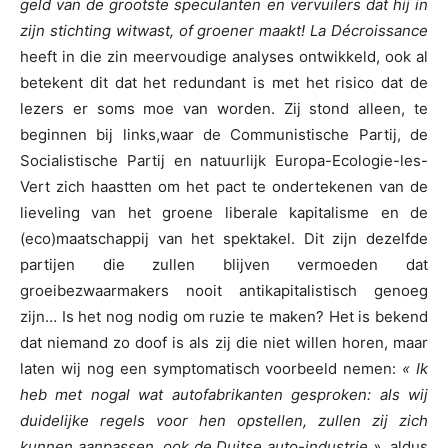
geld van de grootste speculanten en vervuilers dat hij in
zijn stichting witwast, of groener maakt! La Décroissance
heeft
in die zin meervoudige analyses ontwikkeld, ook al
betekent dit dat het redundant is met het risico dat de
lezers er soms moe van worden. Zij stond alleen, te
beginnen bij links,
waar
de Communistische Partij, de
Socialistische Partij en natuurlijk Europa-Ecologie-les-
Vert zich haastten om het pact te ondertekenen van de
lieveling van het groene liberale kapitalisme en de
(eco)maatschappij van het spektakel. Dit zijn dezelfde
partijen die zullen blijven vermoeden dat
groeibezwaarmakers nooit antikapitalistisch genoeg
zijn… Is het nog nodig om ruzie te maken? Het is bekend
dat niemand zo doof is als zij die niet willen horen, maar
laten wij nog een symptomatisch voorbeeld nemen:
« Ik
heb met nogal wat autofabrikanten gesproken: als wij
duidelijke regels voor hen opstellen, zullen zij zich
kunnen aanpassen, ook de Duitse auto-industrie ».
aldus