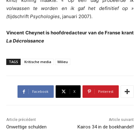
kind) koning maakte:
« Op een dag probeerde ik
volwassen te worden en ik gaf het definitief op »
(
tijdschrift
Psychologies
, januari 2007).
Vincent Cheynet is hoofdredacteur van de Franse krant
La Décroissance
TAGS
Kritische media
Milieu
Facebook
X
Pinterest
Article précédent
Article suivant
Onwettige schulden
Kairos 34 in de boekhandel!