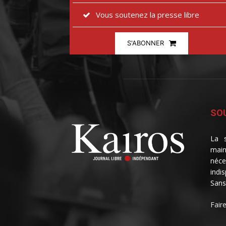
Vous soutenez la presse libre
S'ABONNER
SOU
La s
main
néce
indi
Sans
Fair