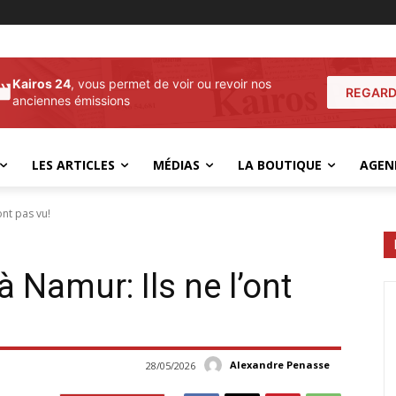
Kairos 24
, vous permet de voir ou revoir nos
REGARD
anciennes émissions
LES ARTICLES
MÉDIAS
LA BOUTIQUE
AGEN
ont pas vu!
 à Namur: Ils ne l’ont
Alexandre Penasse
28/05/2026