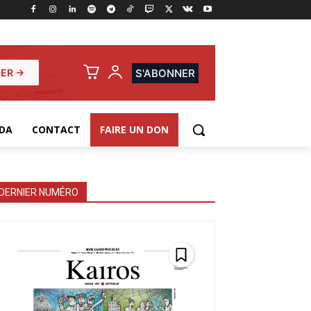
ER →
S'ABONNER
DA
CONTACT
FAIRE UN DON
DERNIER NUMÉRO