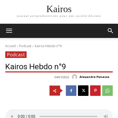
Kairos
journal antiproductiviste pour une société décente
Accueil
Podcast
Kairos Hebdo n°9
Podcast
Kairos Hebdo n°9
Alexandre Penasse
04/07/2022