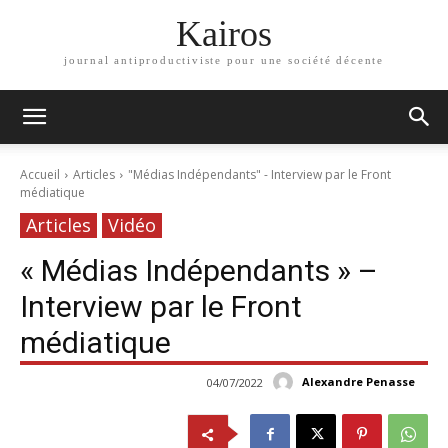
Kairos
journal antiproductiviste pour une société décente
Accueil
Articles
"Médias Indépendants" - Interview par le Front
médiatique
Articles
Vidéo
« Médias Indépendants » –
Interview par le Front
médiatique
Alexandre Penasse
04/07/2022