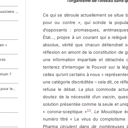
l’organisme de l’oiseau sans qu
siciens ...
Ce qui se déroule actuellement se situe b
pour ou contre », qui scinde la popul
d’opposants : promasques, antimasques, 
État…, propre à un courant qui a relégué l
absolue, vérité que chacun détiendrait sel
ain »
réflexion en amont de la constitution de
une information impartiale et détachée d
ards
tenterez d’interroger le Pouvoir sur la l
ximum ?
celles qu’ont certains à nous « représenter
une catégorie discréditée – cela dit, ce réf
our le...
refuse le débat. La plus commode actuel
doutez de la nécessité d’un vaccin, quest
solution présentée comme la seule et uniq
[2]
« corona-sceptique »
.
Le Moustique
é
numéro titré « Le virus du complotisme
Pharma circulent dans de nombreuses 