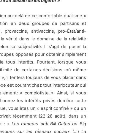
’il ait besoin de les digérer »
ien au-delà de ce confortable dualisme «
ation en deux groupes de partisans et
provaccins, antivaccins, pro-État/anti-
a vérité dans le domaine de la relativité
on sa subjectivité. Il s’agit de poser la
 groupes opposés pour obtenir simplement
e tous intérêts. Pourtant, lorsque vous
égitimité de certaines décisions, où même
 », il tentera toujours de vous placer dans
lexe est courant chez tout interlocuteur qui
lement: « complotiste ». Ainsi, si vous
ionnez les intérêts privés derrière cette
ue, vous êtes un « esprit confiné » ou un
crivait récemment (22-28 août), dans un
 » : «
Les rumeurs anti Bill Gates ou Big
langues sur les réseaux sociaux
(…)
La