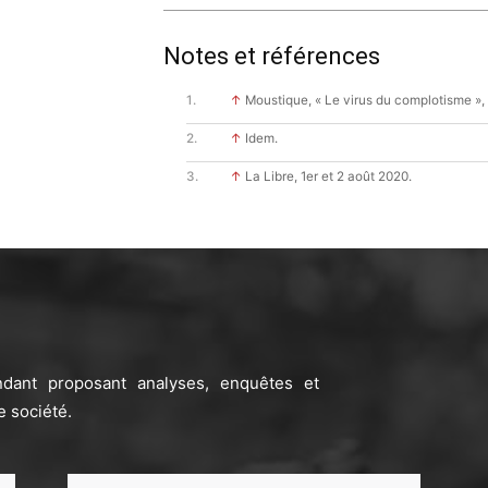
Notes et références
↑
Moustique, « Le virus du complotisme »,
↑
Idem.
↑
La Libre, 1er et 2 août 2020.
ndant proposant analyses, enquêtes et
e société.