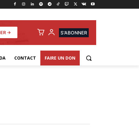
ER →
S'ABONNER
DA
CONTACT
FAIRE UN DON