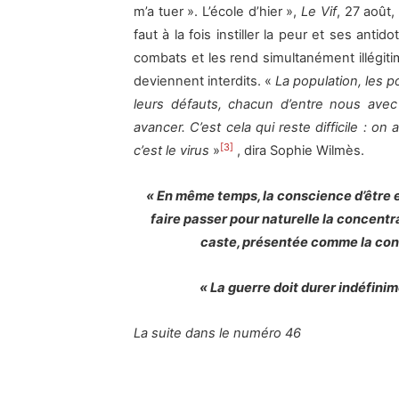
m’a tuer ». L’école d’hier »,
Le Vif
, 27 août,
faut à la fois instiller la peur et ses anti
combats et les rend simultanément illégit
deviennent interdits. «
La population, les po
leurs défauts, chacun d’entre nous ave
avancer. C’est cela qui reste difficile : on
[3]
c’est le virus
»
, dira Sophie Wilmès.
« En même temps, la conscience d’être e
faire passer pour naturelle la concentr
caste, présentée comme la con
« La guerre doit durer indéfinim
La suite dans le numéro 46