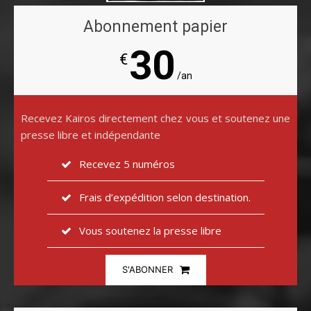
Abonnement papier
30
€
/an
Recevez Kairos directement chez vous et soutenez une
presse libre et indépendante
Recevez 5 numéros
Frais d’expédition selon destination.
Vous soutenez la presse libre
S'ABONNER