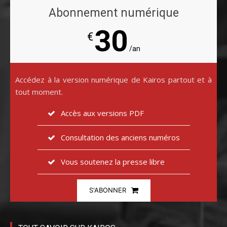
Abonnement numérique
30
€
/an
Accédez à la version numérique de Kairos partout et à
tout moment.
Accès aux versions PDF
Consultation des anciens numéros
Vous soutenez la presse libre
S'ABONNER