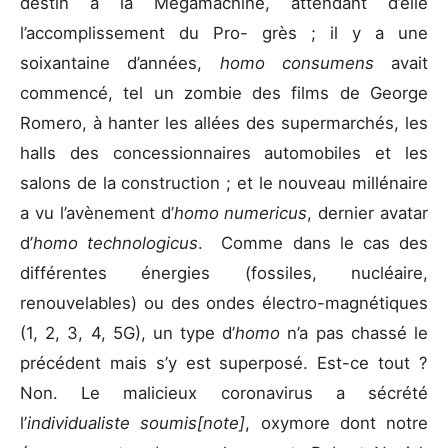
destin à la Megamachine, attendant d’elle
l’accomplissement du Pro- grès ; il y a une
soixantaine d’années,
homo consumens
avait
commencé, tel un zombie des films de George
Romero, à hanter les allées des supermarchés, les
halls des concessionnaires automobiles et les
salons de la construction ; et le nouveau millénaire
a vu l’avènement d’
homo numericus
, dernier avatar
d’
homo technologicus
. Comme dans le cas des
différentes énergies (fossiles, nucléaire,
renouvelables) ou des ondes électro-magnétiques
(1, 2, 3, 4, 5G), un type d’
homo
n’a pas chassé le
précédent mais s’y est superposé. Est-ce tout ?
Non. Le malicieux coronavirus a sécrété
l’
individualiste soumis[note]
, oxymore dont notre