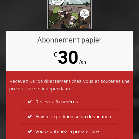
Abonnement papier
30
€
/an
Recevez Kairos directement chez vous et soutenez une
presse libre et indépendante
Recevez 5 numéros
Frais d’expédition selon destination.
Vous soutenez la presse libre