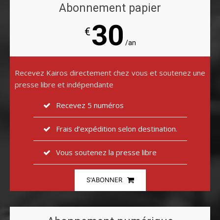
Abonnement papier
30
€
/an
Recevez Kairos directement chez vous et soutenez une
presse libre et indépendante
Recevez 5 numéros
Frais d’expédition selon destination.
Vous soutenez la presse libre
S'ABONNER