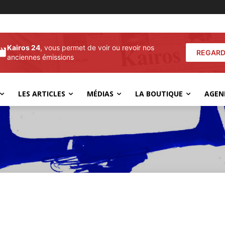
Kairos 24
, vous permet de voir ou revoir nos
REGARD
anciennes émissions
LES ARTICLES
MÉDIAS
LA BOUTIQUE
AGEN