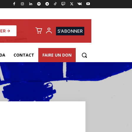
ER →
S'ABONNER
DA
CONTACT
FAIRE UN DON