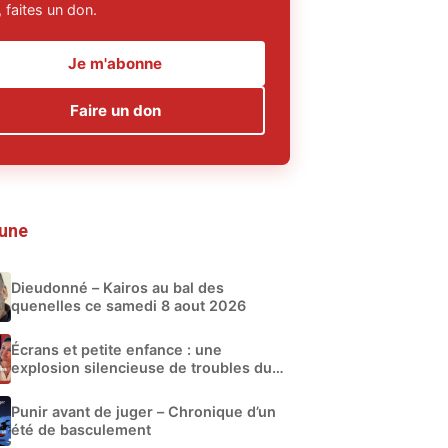
 faites un don.
Je m'abonne
Faire un don
 une
Dieudonné – Kairos au bal des
quenelles ce samedi 8 aout 2026
Écrans et petite enfance : une
explosion silencieuse de troubles du
développement
Punir avant de juger – Chronique d’un
été de basculement