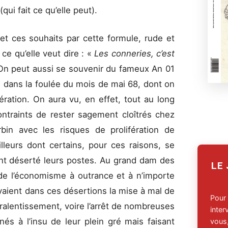
ui fait ce qu’elle peut).
t ces souhaits par cette formule, rude et
 ce qu’elle veut dire : «
Les conneries, c’est
On peut aussi se souvenir du fameux An 01
, dans la foulée du mois de mai 68, dont on
ration. On aura vu, en effet, tout au long
ntraints de rester sagement cloîtrés chez
urbin avec les risques de prolifération de
illeurs dont certains, pour ces raisons, se
nt déserté leurs postes. Au grand dam des
LE
de l’économisme à outrance et à n’importe
oyaient dans ces désertions la mise à mal de
Pour
 ralentissement, voire l’arrêt de nombreuses
inte
inés à l’insu de leur plein gré mais faisant
vous,