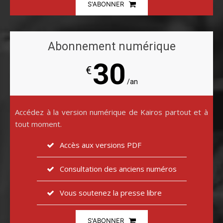
S'ABONNER
Abonnement numérique
30
€
/an
Accédez à la version numérique de Kairos partout et à
tout moment.
Accès aux versions PDF
Consultation des anciens numéros
Vous soutenez la presse libre
S'ABONNER