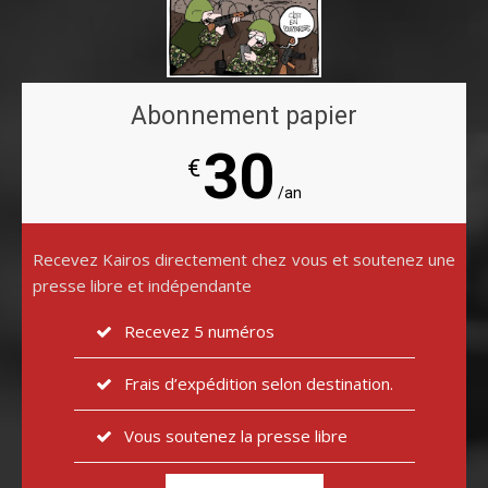
Abonnement papier
30
€
/an
Recevez Kairos directement chez vous et soutenez une
presse libre et indépendante
Recevez 5 numéros
Frais d’expédition selon destination.
Vous soutenez la presse libre