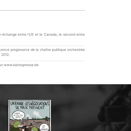
e-échange entre l’UE et le Canada, le second entre
scence progressive de la chaîne publique orchestrée
 2012.
sur www.kairospresse.be