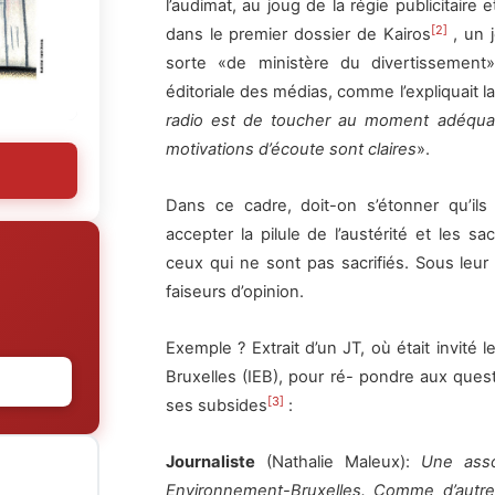
l’audimat, au joug de la régie publicitaire
[2]
dans le premier dossier de Kairos
, un j
sorte «de ministère du divertissement».
éditoriale des médias, comme l’expliquait la 
radio est de toucher au moment adéquat 
motivations d’écoute sont claires
».
Dans ce cadre, doit-on s’étonner qu’ils
accepter la pilule de l’austérité et les s
ceux qui ne sont pas sacrifiés. Sous leur 
faiseurs d’opinion.
Exemple ? Extrait d’un JT, où était invité 
Bruxelles (IEB), pour ré- pondre aux ques
[3]
ses subsides
:
Journaliste
(Nathalie Maleux):
Une asso
Environnement-Bruxelles. Comme d’autres 