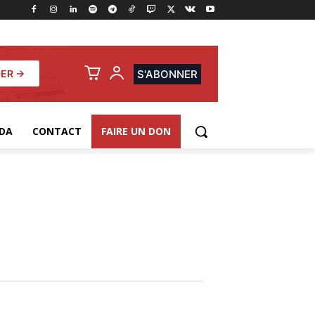
ER →
S'ABONNER
DA
CONTACT
FAIRE UN DON