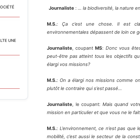
SOCIÉTÉ
Journaliste
:
… la biodiversité, la nature en
M.S.
:
Ça c’est une chose. Il est cla
environnementales dépassent de loin ce 
ALTE UNE
Journaliste
, coupant
MS
:
Donc vous êtes
peut-être pas atteint tous les objectifs 
élargi vos missions?
M.S.
:
On a élargi nos missions comme on l
plutôt le contraire qui s’est passé…
Journaliste
, le coupant:
Mais quand votr
mission en particulier et que vous ne le fa
M.S.
:
L’environnement, ce n’est pas que le
mobilité, c’est aussi le secteur de la const