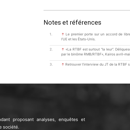
Notes et références
↑
Le premier porte sur un accord de libr
l’UE et les États-Unis.
↑
«La RTBF est surtout “la leur”. Délique
par le binôme RMB/RTBF», Kairos avril-mai
↑
Retrouver l’interview du JT de la RTBF 
ndant proposant analyses, enquêtes et
e société.