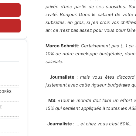
privée d’une partie de ses subsides. Son
invité. Bonjour. Donc le cabinet de votre
subsides, en gros, si j’en crois vos chiff
an: ce n’est pas assez pour vous pour faire 
Marco Schmitt
:
Certainement pas (…) ça
10% de notre enveloppe budgétaire, donc
salariale.
Journaliste
:
mais vous êtes d’accord 
justement avec cette rigueur budgétaire qui
ROGRÈS
MS
:
«Tout le monde doit faire un effort 
E
15% qui seraient appliqués à toutes les AS
Journaliste
:
… et chez vous c’est 50%…