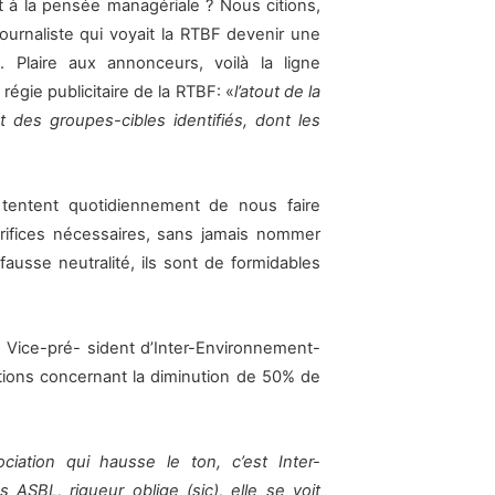
 et à la pensée managériale ? Nous citions,
ournaliste qui voyait la RTBF devenir une
 Plaire aux annonceurs, voilà la ligne
régie publicitaire de la RTBF: «
l’atout de la
des groupes-cibles identifiés, dont les
 tentent quotidiennement de nous faire
acrifices nécessaires, sans jamais nommer
fausse neutralité, ils sont de formidables
le Vice-pré- sident d’Inter-Environnement-
tions concernant la diminution de 50% de
ciation qui hausse le ton, c’est Inter-
ASBL, rigueur oblige (sic), elle se voit