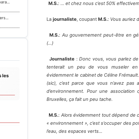
vantail de la théorie du complot : para...
M.S.
:
… et chez nous c’est 50% effectivem
ers...
La
journaliste
, coupant
M.S.
:
Vous auriez d
M.S.
:
Au gouvernement peut-être en génér
(…)
Journaliste
:
Donc vous, vous parlez de 
tenterait un peu de vous museler en
évidemment le cabinet de Céline Frémault. E
 les
(sic), c’est parce que vous n’avez pas a
d’environnement. Pour une association 
Bruxelles, ça fait un peu tache.
M.S.
:
Alors évidemment tout dépend de c
« environnement », c’est s’occuper des pota
l’eau, des espaces verts…