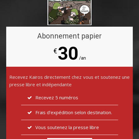
Abonnement papier
30
€
/an
Recevez Kairos directement chez vous et soutenez une
presse libre et indépendante
Recevez 5 numéros
Frais d’expédition selon destination.
Vous soutenez la presse libre