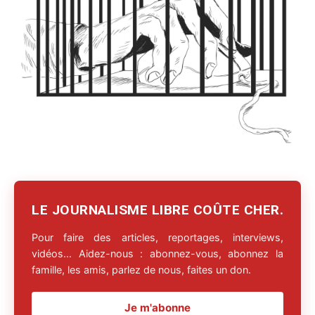
LE JOURNALISME LIBRE COÛTE CHER.
Pour faire des articles, reportages, interviews,
vidéos… Aidez-nous : abonnez-vous, abonnez la
famille, les amis, parlez de nous, faites un don.
Je m'abonne