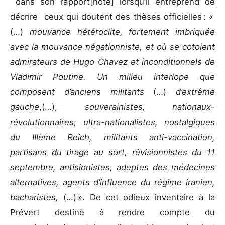
dans son rapport[note] lorsqu’il entreprend de
décrire ceux qui doutent des thèses officielles : «
(…)
mouvance hétéroclite, fortement imbriquée
avec la mouvance négationniste, et où se cotoient
admirateurs de Hugo Chavez et inconditionnels de
Vladimir Poutine. Un milieu interlope que
composent d’anciens militants
(…)
d’extrême
gauche
,(…),
souverainistes, nationaux-
révolutionnaires, ultra-nationalistes, nostalgiques
du IIIème Reich, militants anti-vaccination,
partisans du tirage au sort, révisionnistes du 11
septembre, antisionistes, adeptes des médecines
alternatives, agents d’influence du régime iranien,
bacharistes,
(…) ». De cet odieux inventaire à la
Prévert destiné à rendre compte du