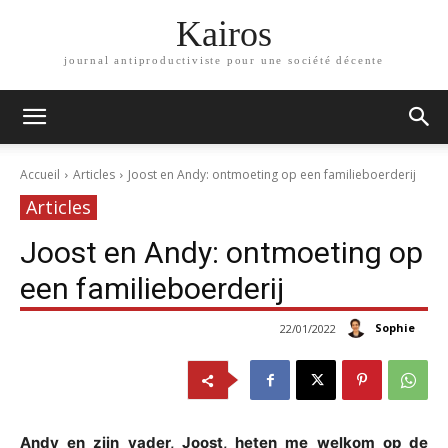
Kairos
journal antiproductiviste pour une société décente
Accueil
Articles
Joost en Andy: ontmoeting op een familieboerderij
Articles
Joost en Andy: ontmoeting op
een familieboerderij
Sophie
22/01/2022
Andy en zijn vader, Joost, heten me welkom op de