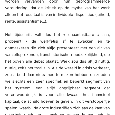
worden vervangen door hun geprogrammeerde
veroudering; dat de kritiek op de mythe van het werk
alleen het resultaat is van individuele disposities (luiheid,
rente, assistantisme…).
Het tijdschrift valt dus het « onaantastbare » aan,
probeert « de werkfetisj af te zwakken en te
ontmaskeren die zich altijd presenteert met een air van
vanzelfsprekende, transhistorische noodzakelijkheid, die
het boven alle debat plaatst. Werk zou dus altijd nuttig,
nuttig, zelfs neutraal zijn. Als de wereld in crisis verkeert,
zou arbeid daar niets mee te maken hebben en zouden
we slechts een zeer specifiek en beperkt segment van
het systeem, een altijd ongrijpbaar segment dat
verantwoordelijk is voor alle kwaad, het financieel
kapitaal, de schuld hoeven te geven. In dit verstoppertje
spelen, waarbij de grote industriëlen zich aan de kant van
de arbeid opstellen, als weldoeners van de mensheid, is