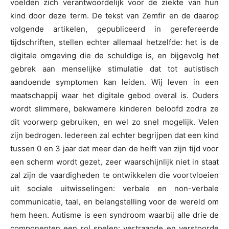
voelden zich verantwoordelijk voor de ziekte van hun
kind door deze term. De tekst van Zemfir en de daarop
volgende artikelen, gepubliceerd in gerefereerde
tijdschriften, stellen echter allemaal hetzelfde: het is de
digitale omgeving die de schuldige is, en bijgevolg het
gebrek aan menselijke stimulatie dat tot autistisch
aandoende symptomen kan leiden. Wij leven in een
maatschappij waar het digitale gebod overal is. Ouders
wordt slimmere, bekwamere kinderen beloofd zodra ze
dit voorwerp gebruiken, en wel zo snel mogelijk. Velen
zijn bedrogen. Iedereen zal echter begrijpen dat een kind
tussen 0 en 3 jaar dat meer dan de helft van zijn tijd voor
een scherm wordt gezet, zeer waarschijnlijk niet in staat
zal zijn de vaardigheden te ontwikkelen die voortvloeien
uit sociale uitwisselingen: verbale en non-verbale
communicatie, taal, en belangstelling voor de wereld om
hem heen. Autisme is een syndroom waarbij alle drie de
componenten een rol spelen: vertraagde en verstoorde