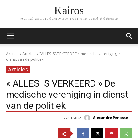
Kairos
journal antiproductiviste pour une société décente
Accueil
Articles
"ALLES IS VERKEERD" De medische vereniging in
dienst van de politiek
Articles
« ALLES IS VERKEERD » De
medische vereniging in dienst
van de politiek
Alexandre Penasse
22/01/2022