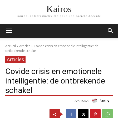
Kairos
journal antiproductiviste pour une société décente
Accueil
Articles
Covide crisis en emotionele intelligentie: de
ontbrekende schakel
Articles
Covide crisis en emotionele
intelligentie: de ontbrekende
schakel
Faniry
22/01/2022