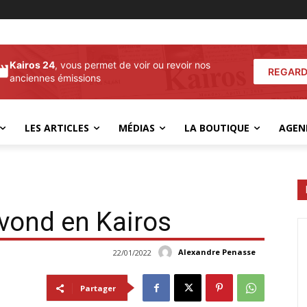
Kairos 24
, vous permet de voir ou revoir nos
REGARD
anciennes émissions
LES ARTICLES
MÉDIAS
LA BOUTIQUE
AGEN
vond en Kairos
Alexandre Penasse
22/01/2022
Partager