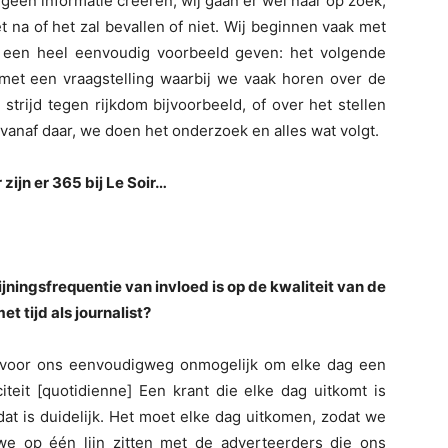
geen informatie creëren; wij gaan er wel naar op zoek,
t na of het zal bevallen of niet. Wij beginnen vaak met
n een heel eenvoudig voorbeeld geven: het volgende
 met een vraagstelling waarbij we vaak horen over de
strijd tegen rijkdom bijvoorbeeld, of over het stellen
anaf daar, we doen het onderzoek en alles wat volgt.
 zijn er 365 bij Le Soir…
jningsfrequentie van invloed is op de kwaliteit van de
et tijd als journalist?
et voor ons eenvoudigweg onmogelijk om elke dag een
iteit [quotidienne] Een krant die elke dag uitkomt is
t is duidelijk. Het moet elke dag uitkomen, zodat we
we op één lijn zitten met de adverteerders die ons