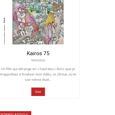
Kairos 75
18/06/2026
Un film qui dérange en « haut lieu » Alors que je
m’apprêtais à finaliser mon édito, ce 28 mai, où le
soir même était...
Voir