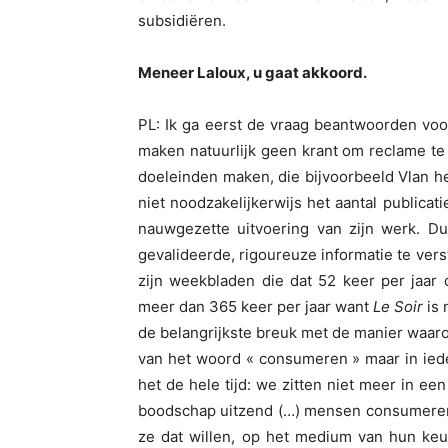
subsidiëren.
Meneer Laloux, u gaat akkoord.
PL: Ik ga eerst de vraag beantwoorden voo
maken natuurlijk geen krant om reclame te
doeleinden maken, die bijvoorbeeld Vlan hee
niet noodzakelijkerwijs het aantal publicat
nauwgezette uitvoering van zijn werk. Du
gevalideerde, rigoureuze informatie te verst
zijn weekbladen die dat 52 keer per jaar
meer dan 365 keer per jaar want
Le Soir
is 
de belangrijkste breuk met de manier waar
van het woord « consumeren » maar in iede
het de hele tijd: we zitten niet meer in e
boodschap uitzend (…) mensen consumeren 
ze dat willen, op het medium van hun keuz