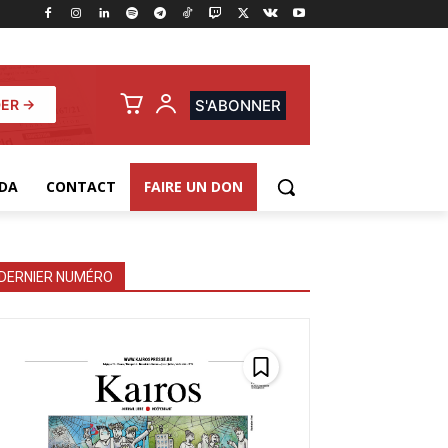
ER →
S'ABONNER
DA
CONTACT
FAIRE UN DON
DERNIER NUMÉRO