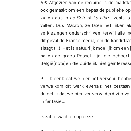
AP: Afgezien van de reclame is de marktkra
ook gemaakt om een bepaalde publieke opi
zullen dus in
Le Soir
of
La Libre
, zoals i
vallen. Dus Macron, ze laten het lijken a
verkiezingen onderschrijven, terwijl alle 
dit geval de Franse media, om de kandidaa
slaagt (…). Het is natuurlijk moeilijk om ee
bazen de groep Rossel zijn, die behoort t
België[note]en die duidelijk niet geïnteress
PL: Ik denk dat we hier het verschil hebb
verwelkom dit werk evenals het bestaan
duidelijk dat we hier ver verwijderd zijn va
in fantasie…
Ik zat te wachten op deze…