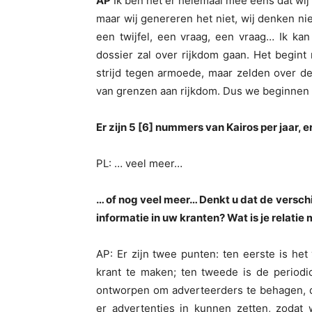
AP
Ik ben het er helemaal mee eens dat wij 
maar wij genereren het niet, wij denken nie
een twijfel, een vraag, een vraag… Ik ka
dossier zal over rijkdom gaan. Het begint
strijd tegen armoede, maar zelden over de 
van grenzen aan rijkdom. Dus we beginnen v
Er zijn 5 [6] nummers van Kairos per jaar, er
PL: … veel meer…
… of nog veel meer… Denkt u dat de verschi
informatie in uw kranten? Wat is je relatie m
AP: Er zijn twee punten: ten eerste is h
krant te maken; ten tweede is de periodic
ontworpen om adverteerders te behagen, da
er advertenties in kunnen zetten, zodat 