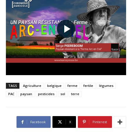
TAGS
Agriculture
belgique
ferme
fertile
légumes
PAC
paysan
pesticides
sol
terre
Facebook
X
Pinterest