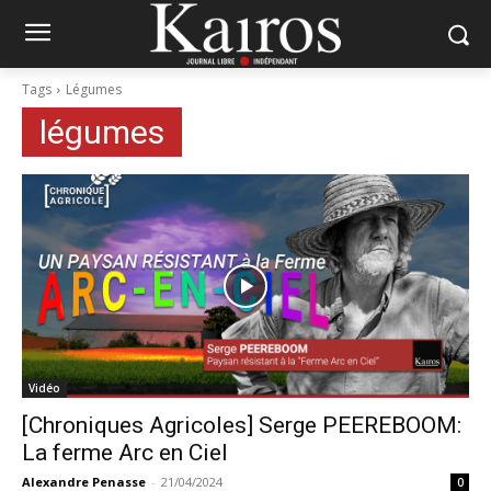
Tags
Légumes
légumes
Vidéo
[Chroniques Agricoles] Serge PEEREBOOM:
La ferme Arc en Ciel
Alexandre Penasse
-
21/04/2024
0