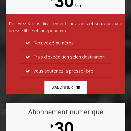
30
/an
Recevez Kairos directement chez vous et soutenez une
presse libre et indépendante
Recevez 5 numéros
Frais d’expédition selon destination.
Vous soutenez la presse libre
S'ABONNER
Abonnement numérique
30
€