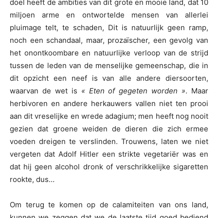
doel heeft de ambities van dit grote en mooie land, dat 10
miljoen arme en ontwortelde mensen van allerlei
pluimage telt, te schaden, Dit is natuurlijk geen ramp,
noch een schandaal, maar, prozaïscher, een gevolg van
het onontkoombare en natuurlijke verloop van de strijd
tussen de leden van de menselijke gemeenschap, die in
dit opzicht een neef is van alle andere diersoorten,
waarvan de wet is
« Eten of gegeten worden »
. Maar
herbivoren en andere herkauwers vallen niet ten prooi
aan dit vreselijke en wrede adagium; men heeft nog nooit
gezien dat groene weiden de dieren die zich ermee
voeden dreigen te verslinden. Trouwens, laten we niet
vergeten dat Adolf Hitler een strikte vegetariër was en
dat hij geen alcohol dronk of verschrikkelijke sigaretten
rookte, dus…
Om terug te komen op de calamiteiten van ons land,
kunnen we zeggen dat we de laatste tijd goed bediend