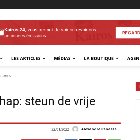
Kairos 24
, vous permet de voir ou revoir nos
REGARD
anciennes émissions
LES ARTICLES
MÉDIAS
LA BOUTIQUE
AGEN
e pers!
ap: steun de vrije
Alexandre Penasse
22/01/2022