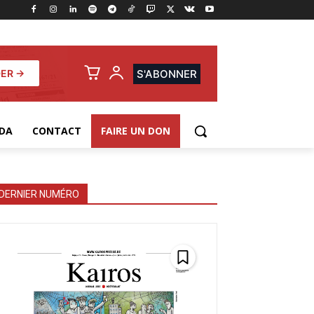
ER →
S'ABONNER
DA
CONTACT
FAIRE UN DON
DERNIER NUMÉRO