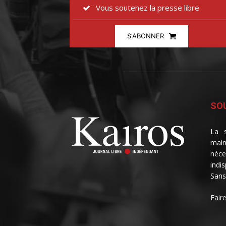
Vous soutenez la presse libre
S'ABONNER
SOU
La s
main
néce
indi
Sans
Fair