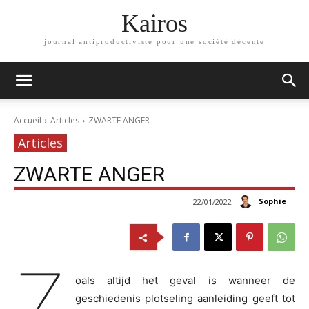
Kairos
journal antiproductiviste pour une société décente
Accueil
Articles
ZWARTE ANGER
Articles
ZWARTE ANGER
Sophie
22/01/2022
Z
oals altijd het geval is wanneer de
geschiedenis plotseling aanleiding geeft tot