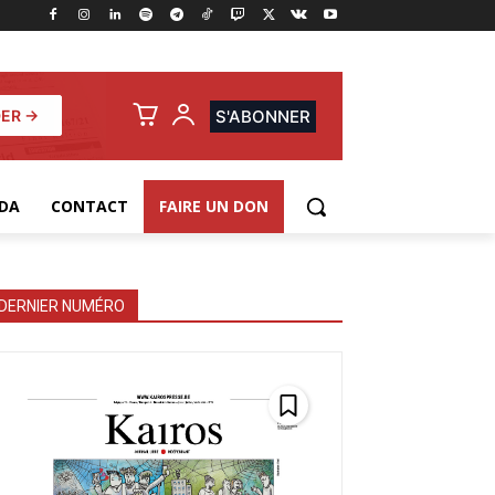
ER →
S'ABONNER
DA
CONTACT
FAIRE UN DON
DERNIER NUMÉRO