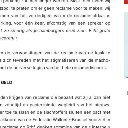
het podium) zou niet langer werken. Maar toch raden wij
tzooi te praten om er geen reclame voor te maken: wij
termen van het verdedigen van « de reclamesoldaat ».
rking, voor één keer, afkomstig van een spreker op
et zo smerig als je hamburgers eruit zien. Echt grote
duceren!
«
m de verwoestingen van de reclame aan de kaak te
ia zich tevreden met het stigmatiseren van de macho-
t met de perverse logica van het hele reclamediscours.
 GELD
en krijgen van reclame die bepaalt wat zij al dan niet
 zendtijd en papierruimte wegleidt van het nieuws.
r toe te slaan en de slachtoffers sluiten een pact met
akkoord van de Federatie Wallonië-Brussel voorziet in
de reclame op Rtbf, denken sommige van de « interne »