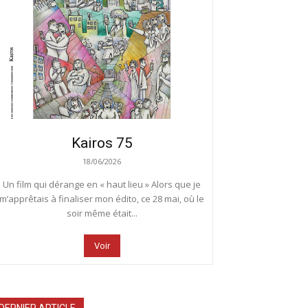
Kairos 75
18/06/2026
Un film qui dérange en « haut lieu » Alors que je
m’apprêtais à finaliser mon édito, ce 28 mai, où le
soir même était...
Voir