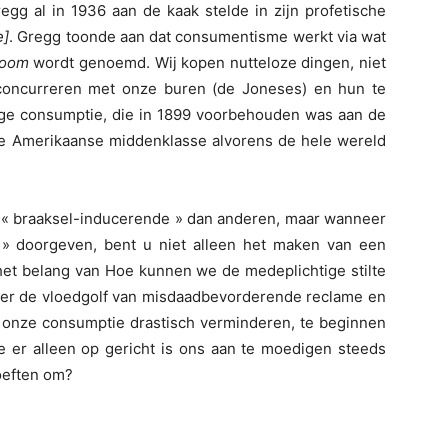
regg al in 1936 aan de kaak stelde in zijn profetische
e]
. Gregg toonde aan dat consumentisme werkt via wat
room
wordt genoemd. Wij kopen nutteloze dingen, niet
concurreren met onze buren (de Joneses) en hun te
chtige consumptie, die in 1899 voorbehouden was aan de
ot de Amerikaanse middenklasse alvorens de hele wereld
r « braaksel-inducerende » dan anderen, maar wanneer
» doorgeven, bent u niet alleen het maken van een
het belang van Hoe kunnen we de medeplichtige stilte
er de vloedgolf van misdaadbevorderende reclame en
z. onze consumptie drastisch verminderen, te beginnen
e er alleen op gericht is ons aan te moedigen steeds
oeften om?