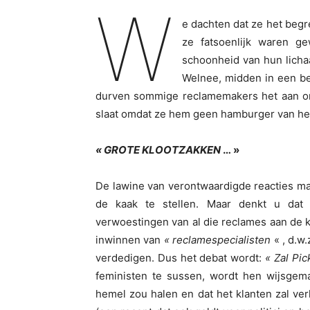
W
e dachten dat ze het beg
ze fatsoenlijk waren g
schoonheid van hun licha
Welnee, midden in een 
durven sommige reclamemakers het aan om 
slaat omdat ze hem geen hamburger van he
« GROTE KLOOTZAKKEN
… »
De lawine van verontwaardigde reacties m
de kaak te stellen. Maar denkt u dat 
verwoestingen van al die reclames aan de ka
inwinnen van
« reclamespecialisten
« , d.w
verdedigen. Dus het debat wordt:
« Zal Pic
feministen te sussen, wordt hen wijsgema
hemel zou halen en dat het klanten zal ver