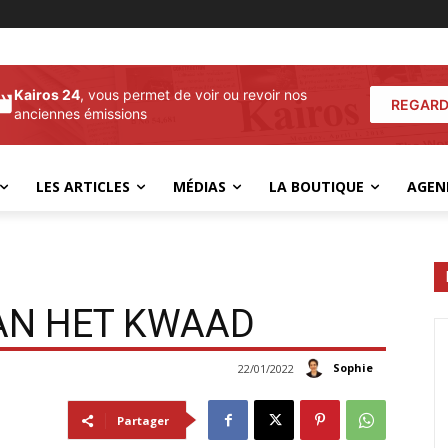
Kairos 24
, vous permet de voir ou revoir nos
REGARD
anciennes émissions
LES ARTICLES
MÉDIAS
LA BOUTIQUE
AGEN
VAN HET KWAAD
Sophie
22/01/2022
Partager