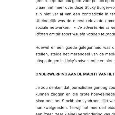
(een recept dat ook geldt voor politici op 
u aan niet meer over deze Sticky Burger-ro
zijn niet ver af van een contradictie in 
Uiteindelijk was de meest relevante opme
sociale netwerken: »
Je advertentie is n
idioten om dit soort visuele vodden te pro
Hoewel er een goede gelegenheid was o
stellen, stelde het merendeel van de med
uitspattingen in Licky’s advertentie en nie
ONDERWERPING AAN DE MACHT VAN HET
Je zou denken dat journalisten genoeg zoud
kunnen zeggen en die grote hoeveelheden
Maar nee, het Stockholm syndroom lijkt wee
hun kwelgeesten. Terwijl het meerderheids
een (zeer, zeer kleine) vermindering van 