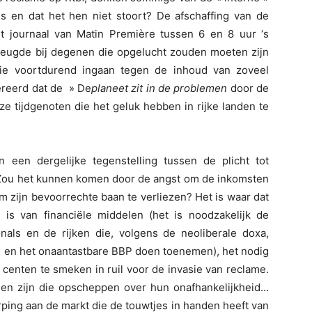
 is en dat het hen niet stoort? De afschaffing van de
t journaal van Matin Première tussen 6 en 8 uur ‘s
eugde bij degenen die opgelucht zouden moeten zijn
ie voortdurend ingaan tegen de inhoud van zoveel
ereerd dat de » De
planeet zit in de problemen
door de
e tijdgenoten die het geluk hebben in rijke landen te
een dergelijke tegenstelling tussen de plicht tot
. Zou het kunnen komen door de angst om de inkomsten
m zijn bevoorrechte baan te verliezen? Het is waar dat
 is van financiële middelen (het is noodzakelijk de
onals en de rijken die, volgens de neoliberale doxa,
n en het onaantastbare BBP doen toenemen), het nodig
centen te smeken in ruil voor de invasie van reclame.
en zijn die opscheppen over hun onafhankelijkheid…
ping aan de markt die de touwtjes in handen heeft van