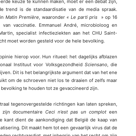
eerde keuze te kunnen maken, moet er een debat zijn,
e trend is de standaardisatie van de media spraak.
 in
Matin Première
, waaronder
« Le parti pris
» op 16
n van vaccinatie. Emmanuel André, microbioloog en
artin, specialist infectieziekten aan het CHU Saint-
licht moet worden gesteld voor de hele bevolking.
inie hierop voor. Hun ritueel: het dagelijks afblazen
ionaal Instituut voor Volksgezondheid
Sciensano
, die
jven. Dit is het belangrijkste argument dat van het ene
ikt om de schroeven niet los te draaien of zelfs maar
 bevolking te houden tot ze gevaccineerd zijn.
traal tegenovergestelde richtingen kan laten spreken,
t zijn documentaire
Ceci n’est pas un complot
een
 kant dient de aankondiging dat België de kaap van
isering. Dit maakt hem tot een gevaarlijk virus dat de
heden rechtvaardigt, met inbegrip van het recht om zijn