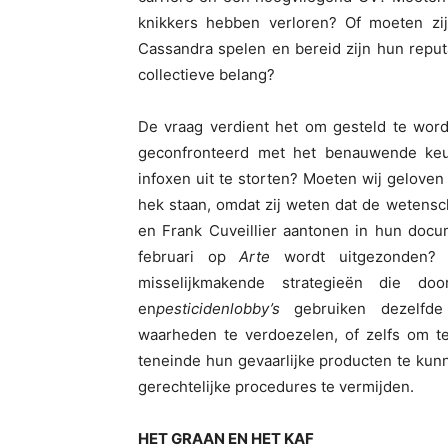
knikkers hebben verloren? Of moeten zi
Cassandra spelen en bereid zijn hun reputa
collectieve belang?
De vraag verdient het om gesteld te word
geconfronteerd met het benauwende keur
infoxen uit te storten? Moeten wij geloven
hek staan, omdat zij weten dat de wetens
en Frank Cuveillier aantonen in hun doc
februari op
Arte
wordt uitgezonden? 
misselijkmakende strategieën die do
en
pesticidenlobby’s
gebruiken dezelfd
waarheden te verdoezelen, of zelfs om t
teneinde hun gevaarlijke producten te kunn
gerechtelijke procedures te vermijden.
HET GRAAN EN HET KAF