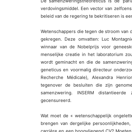
De samenzweringstheoreticus is de ‘paria
verdovingsmiddel. Een vector van zelfcens
beleid van de regering te bekritiseren is 
Wetenschappers die tegen de stroom van 
gekregen. Deze omvatten: Luc Montagni
winnaar van de Nobelprijs voor geneesk
menselijke creatie in het laboratorium z
wordt geminacht en die de samenzwering
geneticus en voormalig directeur onderzoe
Recherche Médicale), Alexandra Henrio
tegenover de besluiten die zijn genome
samenzwering. INSERM distantieerde 
gecensureerd.
Wat moet de « wetenschappelijk ongelet
brengen van dergelijke persoonlijkheden,
carrière en een hoogvliegend CV? Moeten wi