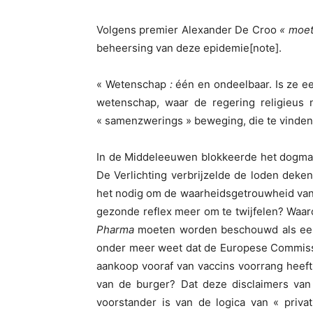
Volgens premier Alexander De Croo
« moe
beheersing van deze epidemie[note].
« Wetenschap
:
één en ondeelbaar. Is ze e
wetenschap, waar de regering religieus 
« samenzwerings » beweging, die te vinden
In de Middeleeuwen blokkeerde het dogmat
De Verlichting verbrijzelde de loden deke
het nodig om de waarheidsgetrouwheid van d
gezonde reflex meer om te twijfelen? Waaro
Pharma
moeten worden beschouwd als een «
onder meer weet dat de Europese Commissi
aankoop vooraf van vaccins voorrang heef
van de burger? Dat deze disclaimers van 
voorstander is van de logica van « privat