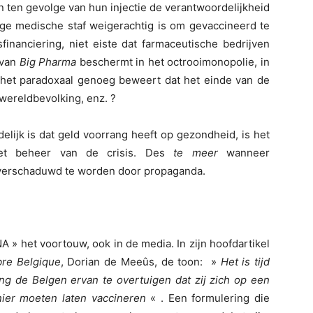
n ten gevolge van hun injectie de verantwoordelijkheid
mige medische staf weigerachtig is om gevaccineerd te
financiering, niet eiste dat farmaceutische bedrijven
 van
Big Pharma
beschermt in het octrooimonopolie, in
l het paradoxaal genoeg beweert dat het einde van de
wereldbevolking, enz. ?
idelijk is dat geld voorrang heeft op gezondheid, is het
 het beheer van de crisis. Des
te meer
wanneer
overschaduwd te worden door propaganda.
A » het voortouw, ook in de media. In zijn hoofdartikel
bre Belgique
, Dorian de Meeûs, de toon: »
Het is tijd
ang de Belgen ervan te overtuigen dat zij zich op een
anier moeten laten vaccineren
« . Een formulering die