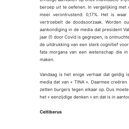
beroep uit te oefenen. In vergelijking met 
meer verontrustend: 0,17%. Het is waar d
vertroebelt de doodsoorzaak. Worden 
aankondiging in de media dat president Val
jaar (!) door Covid is gegrepen, is ontnu
de uitdrukking van een sterk cognitief voo
fata morgana van een wetenschap die in s
maken.
Vandaag is het enige verhaal dat geldig 
media dat van « TINA ». Daarmee creëren
zetten burgers tegen elkaar op. Dus moeten
het « eenzijdige denken » en dat is in aanto
Celtiberus