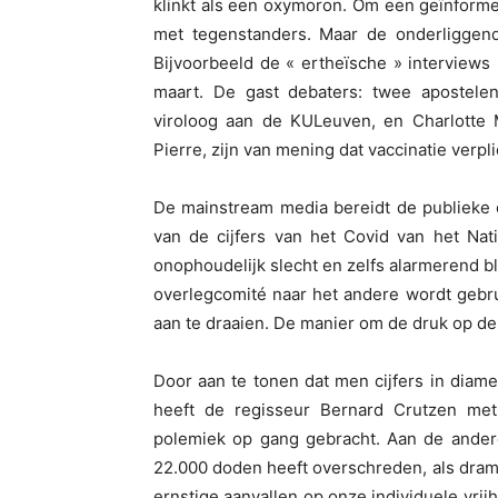
klinkt als een oxymoron. Om een geïnform
met tegenstanders. Maar de onderliggend
Bijvoorbeeld de « ertheïsche » interviews
maart. De gast debaters: twee apostele
viroloog aan de KULeuven, en Charlotte M
Pierre, zijn van mening dat vaccinatie verp
De mainstream media bereidt de publieke op
van de cijfers van het Covid van het Nat
onophoudelijk slecht en zelfs alarmerend bli
overlegcomité naar het andere wordt gebru
aan te draaien. De manier om de druk op de
Door aan te tonen dat men cijfers in diame
heeft de regisseur Bernard Crutzen me
polemiek op gang gebracht. Aan de andere
22.000 doden heeft overschreden, als dramat
ernstige aanvallen op onze individuele vrij