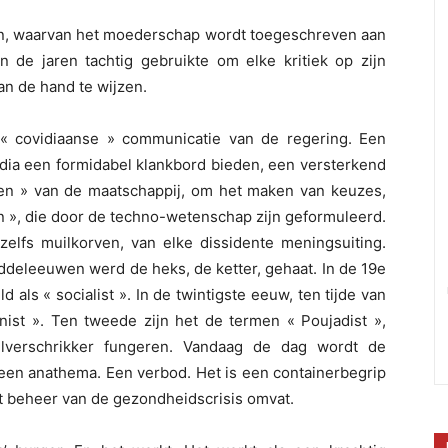
in, waarvan het moederschap wordt toegeschreven aan
in de jaren tachtig gebruikte om elke kritiek op zijn
n de hand te wijzen.
« covidiaanse » communicatie van de regering. Een
dia een formidabel klankbord bieden, een versterkend
nken » van de maatschappij, om het maken van keuzes,
n », die door de techno-wetenschap zijn geformuleerd.
 zelfs muilkorven, van elke dissidente meningsuiting.
iddeleeuwen werd de heks, de ketter, gehaat. In de 19e
ls « socialist ». In de twintigste eeuw, ten tijde van
st ». Ten tweede zijn het de termen « Poujadist »,
gelverschrikker fungeren. Vandaag de dag wordt de
een anathema. Een verbod. Het is een containerbegrip
 het beheer van de gezondheidscrisis omvat.