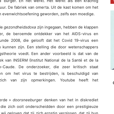
’ burger. En het werkt. Het werkt als een krachtig
uur. De fabriek van omerta. Uit de kast komen om het
een evenwichtsoefening geworden, zelfs een moedige.
de
gezondheidsdoxa
zijn ingegaan, hebben de klappen
er, de beroemde ontdekker van het AIDS-virus en
unde 2008, die gelooft dat het Covid 19-virus een
ou kunnen zijn. Een stelling die door wetenschappers
stheorie voedt. Een ander voorbeeld is dat van de
k van INSERM (Institut National de la Santé et de la
n-Caude. De onderzoeker, die zeer kritisch staat
n om het virus te bestrijden, is beschuldigd van
zich van zijn opmerkingen. Youtube heeft het
terde »
doorsneeburger
denken van het in diskrediet
 die zich ooit onderscheidden door een prestigieuze
j geloven dat zij zich ernstig vergissen, dat zij hun