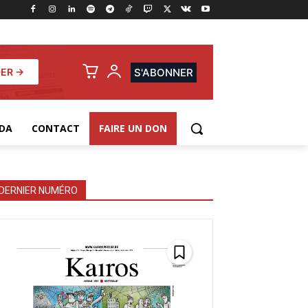
ER →
S'ABONNER
DA
CONTACT
FAIRE UN DON
DERNIER NUMÉRO