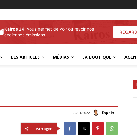
Kairos 24
, vous permet de voir ou revoir nos
REGARD
anciennes émissions
LES ARTICLES
MÉDIAS
LA BOUTIQUE
AGEN
Sophie
22/01/2022
Partager