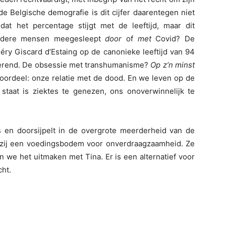
de Belgische demografie is dit cijfer daarentegen niet
at het percentage stijgt met de leeftijd, maar dit
oudere mensen meegesleept
door
of
met
Covid? De
éry Giscard d’Estaing op de canonieke leeftijd van 94
chterend. De obsessie met transhumanisme?
Op z’n minst
roordeel: onze relatie met de dood. En we leven op de
taat is ziektes te genezen, ons onoverwinnelijk te
is en doorsijpelt in de overgrote meerderheid van de
 zij een voedingsbodem voor onverdraagzaamheid. Ze
 we het uitmaken met Tina. Er is een alternatief voor
cht.