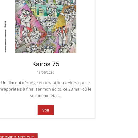
Kairos 75
18/06/2026
Un film qui dérange en « haut lieu » Alors que je
m’apprêtais à finaliser mon édito, ce 28 mai, où le
soir même était...
Voir