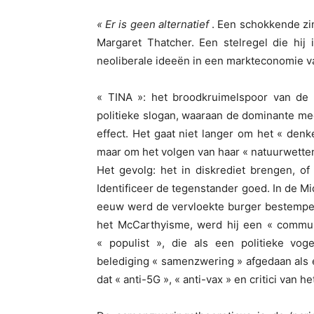
« Er is geen alternatief
. Een schokkende z
Margaret Thatcher. Een stelregel die hij 
neoliberale ideeën in een markteconomie va
« TINA »: het broodkruimelspoor van de 
politieke slogan, waaraan de dominante me
effect. Het gaat niet langer om het « de
maar om het volgen van haar « natuurwette
Het gevolg: het in diskrediet brengen, of
Identificeer de tegenstander goed. In de M
eeuw werd de vervloekte burger bestempeld a
het McCarthyisme, werd hij een « communi
« populist », die als een politieke vo
belediging « samenzwering » afgedaan als 
dat « anti-5G », « anti-vax » en critici van