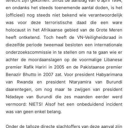
terecht zijn gekomen. Sinds de aanslag van 6 april 1994,
en ondanks het steeds toenemende aantal doden, is het
(officieel) nog steeds niet bekend wie verantwoordelijk
was voor deze terroristische daad die een ware
holocaust in het Afrikaanse gebied van de Grote Meren
heeft ontketend. Toch heeft de VN-Veiligheidsraad in
diezelfde periode tweemaal besloten een internationale
onderzoekscommissie in te stellen om na te gaan wie er
achter de moordaanslagen op de voormalige Libanese
premier Rafik Hariri in 2005 en de Pakistaanse premier
Benazir Bhutto in 2007 zat. Voor president Habyarimana
van Rwanda en president Ntaryamira van Burundi
daarentegen, om nog maar te zwijgen van president
Ndadaye van Burundi die zes maanden eerder werd
vermoord: NIETS! Alsof het een onbeduidend incident
was van geen enkel belang.
Onder de talloze directe slachtoffers van deze aanval zijn