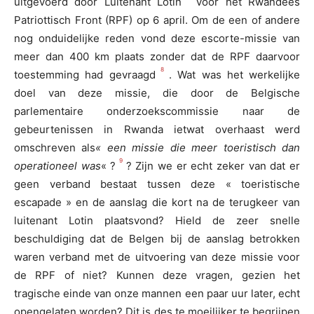
uitgevoerd door Luitenant Lotin
voor het Rwandees
Patriottisch Front (RPF) op 6 april. Om de een of andere
nog onduidelijke reden vond deze escorte-missie van
meer dan 400 km plaats zonder dat de RPF daarvoor
8
toestemming had gevraagd
. Wat was het werkelijke
doel van deze missie, die door de Belgische
parlementaire onderzoekscommissie naar de
gebeurtenissen in Rwanda ietwat overhaast werd
omschreven als
« een missie die meer toeristisch dan
9
operationeel was
« ?
? Zijn we er echt zeker van dat er
geen verband bestaat tussen deze « toeristische
escapade » en de aanslag die kort na de terugkeer van
luitenant Lotin plaatsvond? Hield de zeer snelle
beschuldiging dat de Belgen bij de aanslag betrokken
waren verband met de uitvoering van deze missie voor
de RPF of niet? Kunnen deze vragen, gezien het
tragische einde van onze mannen een paar uur later, echt
opengelaten worden? Dit is des te moeilijker te begrijpen