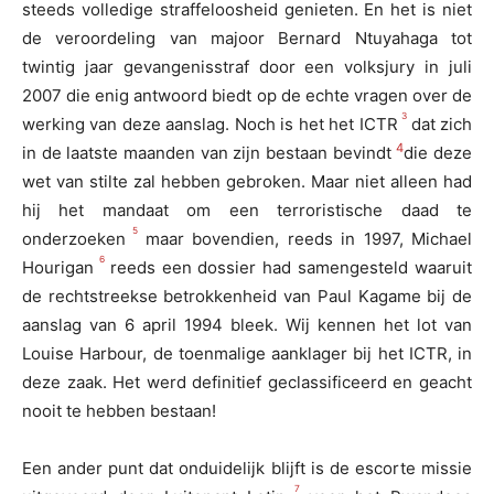
steeds volledige straffeloosheid genieten. En het is niet
de veroordeling van majoor Bernard Ntuyahaga tot
twintig jaar gevangenisstraf door een volksjury in juli
2007 die enig antwoord biedt op de echte vragen over de
3
werking van deze aanslag. Noch is het het ICTR
dat zich
4
in de laatste maanden van zijn bestaan bevindt
die deze
wet van stilte zal hebben gebroken. Maar niet alleen had
hij het mandaat om een terroristische daad te
5
onderzoeken
maar bovendien, reeds in 1997, Michael
6
Hourigan
reeds een dossier had samengesteld waaruit
de rechtstreekse betrokkenheid van Paul Kagame bij de
aanslag van 6 april 1994 bleek. Wij kennen het lot van
Louise Harbour, de toenmalige aanklager bij het ICTR, in
deze zaak. Het werd definitief geclassificeerd en geacht
nooit te hebben bestaan!
Een ander punt dat onduidelijk blijft is de escorte missie
7