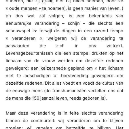
ouderen, die zij graag niet bij naam noemen, door ze
« oude mensen » te noemen), is geen manier van leven. )
en dus wat zal volgen, is een bekentenis van
een
uiterlijke
verandering – schijn – die slechts een
schouwspel is: terwijl de dingen in een razend tempo
« veranderen », weigeren wij de verandering te
aanvaarden die zich in ons voltrekt.
Levensgebeurtenissen die een stempel drukten op het
lichaam van de vrouw werden om dezelfde redenen
geweigerd: een keizersnede gepland om « het lichaam
niet te beschadigen », borstvoeding geweigerd om
dezelfde redenen. Dit alles voedt en voedt de cultus van
de eeuwige mens (de transhumanisten vertellen ons dat
de mens die 150 jaar zal leven, reeds geboren is).
Maar deze verandering is in feite slechts verandering
binnen de continuïteit: wij veranderen om te blijven
groeien; wij groeien om hetzelfde te blijven. Het