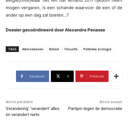
België[note]
Maar het feit dat iemand zo’n rijkdom heeft
mogen vergaren, is een schande waarvoor de een of de
ander op een dag zal boeten…?
Dossier gecoördineerd door Alexandre Penasse
TAGS
Alternatieven
Beleid
Filosofie
Politieke ecologie
Facebook
X
Pinterest
Article précédent
Article suivant
Verandering’ ‘verandert’ alles
Partijen tegen de democratie
en verandert niets