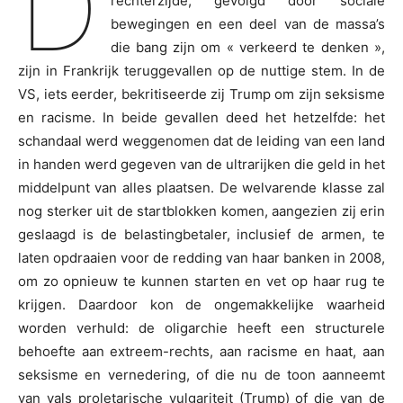
D
rechterzijde, gevolgd door sociale
bewegingen en een deel van de massa’s
die bang zijn om « verkeerd te denken »,
zijn in Frankrijk teruggevallen op de nuttige stem. In de
VS, iets eerder, bekritiseerde zij Trump om zijn seksisme
en racisme. In beide gevallen deed het hetzelfde: het
schandaal werd weggenomen dat de leiding van een land
in handen werd gegeven van de ultrarijken die geld in het
middelpunt van alles plaatsen. De welvarende klasse zal
nog sterker uit de startblokken komen, aangezien zij erin
geslaagd is de belastingbetaler, inclusief de armen, te
laten opdraaien voor de redding van haar banken in 2008,
om zo opnieuw te kunnen starten en vet op haar rug te
krijgen. Daardoor kon de ongemakkelijke waarheid
worden verhuld: de oligarchie heeft een structurele
behoefte aan extreem-rechts, aan racisme en haat, aan
seksisme en vernedering, of die nu de toon aanneemt
van vals proletarische vulgariteit (Trump) of die van de