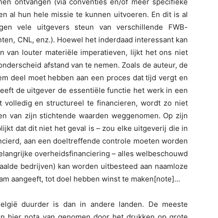
 hen ontvangen (via conventies en/of meer specifieke
 al hun hele missie te kunnen uitvoeren. En dit is al
ngen vele uitgevers steun van verschillende FWB-
ten, CNL, enz.). Hoewel het inderdaad interessant kan
n van louter materiële imperatieven, lijkt het ons niet
nderscheid afstand van te nemen. Zoals de auteur, de
iem deel moet hebben aan een proces dat tijd vergt en
eft de uitgever de essentiële functie het werk in een
volledig en structureel te financieren, wordt zo niet
een van zijn stichtende waarden weggenomen. Op zijn
kt dat dit niet het geval is – zou elke uitgeverij die in
ncierd, aan een doeltreffende controle moeten worden
elangrijke overheidsfinanciering – alles welbeschouwd
epaalde bedrijven) kan worden uitbesteed aan naamloze
aam aangeeft, tot doel hebben winst te maken[note]…
lgië duurder is dan in andere landen. De meeste
en hier nota van genomen door het drukken op grote