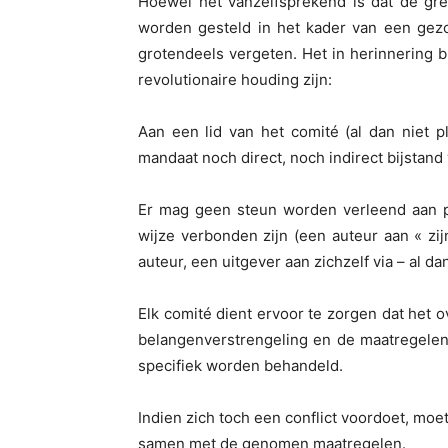
Hoewel het vanzelfsprekend is dat de gre
worden gesteld in het kader van een gezo
grotendeels vergeten. Het in herinnering 
revolutionaire houding zijn:
Aan een lid van het comité (al dan niet p
mandaat noch direct, noch indirect bijstan
Er mag geen steun worden verleend aan p
wijze verbonden zijn (een auteur aan « zijn
auteur, een uitgever aan zichzelf via – al d
Elk comité dient ervoor te zorgen dat het 
belangenverstrengeling en de maatregele
specifiek worden behandeld.
Indien zich toch een conflict voordoet, moet
samen met de genomen maatregelen.