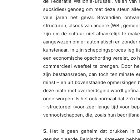
de Federatie Wallonië-Brussel. Velen van
subsidies) genoeg om met deze steun alleen
vele jaren het geval. Bovendien ontva
structuren, alsook van andere (WBI, gemeen
zijn om de cultuur niet afhankelijk te make
aangewezen om er automatisch en zonder o
kunstenaar, in zijn scheppingsproces legit
een economische opschorting vereist, zo he
commercieel weefsel te brengen. Door het 
zijn bestaansreden, dan toch ten minste 
minst – en uit bovenstaande opmerkingen blij
deze mate met overheidsgeld wordt gefina
onderworpen. Is het ook normaal dat zo’n b
– structureel (voor zeer lange tijd voor b
vennootschappen, die, zoals hun bedrijfsn
5.
Het is geen geheim dat drukken in Be
gesubsidieerde Belgische uitgevers hebb