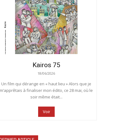
Kairos 75
18/06/2026
Un film qui dérange en « haut lieu » Alors que je
m’apprêtais à finaliser mon édito, ce 28 mai, où le
soir même était...
Voir