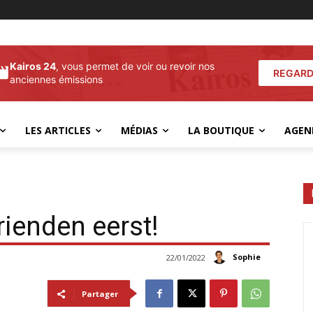
Kairos 24
, vous permet de voir ou revoir nos
REGARD
anciennes émissions
LES ARTICLES
MÉDIAS
LA BOUTIQUE
AGEN
rienden eerst!
Sophie
22/01/2022
Partager