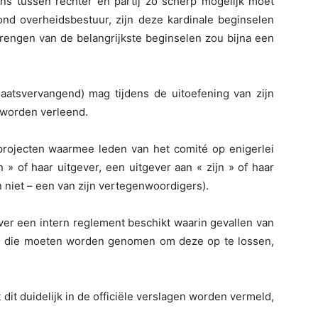
ns tussen rechter en partij zo scherp mogelijk moet
nd overheidsbestuur, zijn deze kardinale beginselen
brengen van de belangrijkste beginselen zou bijna een
laatsvervangend) mag tijdens de uitoefening van zijn
d worden verleend.
rojecten waarmee leden van het comité op enigerlei
 » of haar uitgever, een uitgever aan « zijn » of haar
an niet – een van zijn vertegenwoordigers).
over een intern reglement beschikt waarin gevallen van
n die moeten worden genomen om deze op te lossen,
 dit duidelijk in de officiële verslagen worden vermeld,