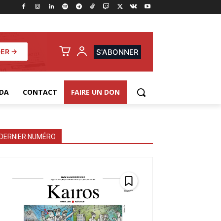
ER →
S'ABONNER
DA
CONTACT
FAIRE UN DON
DERNIER NUMÉRO