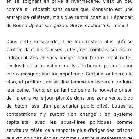
en se soignant en privé à l’Ivermectine. C’est un peu
comme s’il répétait sans cesse que Monsanto est une
entreprise délétère, mais que rentré chez lui il épandait
du Round Up sur son gazon. Grave, docteur ? Criminel !
Dans cette mascarade, il ne leur restera plus qu’à se
vautrer dans les fausses luttes, ces combats sociétaux,
individualistes et sans danger pour l’ordre établi[note],
l’inclusif et la transition, qu’ils afficheront partout pour
mieux masquer leur incompétence. Certains ont perçu le
filon, et profitent de se dire femme en espérant réduire
leur peine. Tiens, en parlant de peine, la nouvelle prison
de Haren a vu le jour, plantée dans une zone verte, bloc
de béton issu d’un partenariat public-privé. Luttes et
contestations n’y auront rien changé : en système
capitaliste, avec les sous-fifres politiques comme
serviteurs zélés, cela rapporte plus d’ériger des prisons
que d’ouvrir des écoles, comme il est plus intéressant de