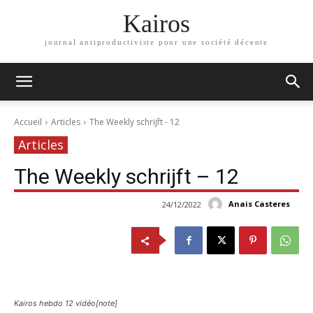
Kairos
journal antiproductiviste pour une société décente
Accueil
Articles
The Weekly schrijft - 12
Articles
The Weekly schrijft – 12
Anais Casteres
24/12/2022
Kairos hebdo 12 vidéo[note]