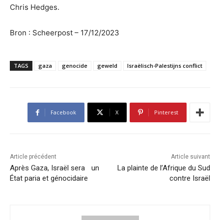
Chris Hedges.
Bron : Scheerpost – 17/12/2023
TAGS
gaza
genocide
geweld
Israëlisch-Palestijns conflict
Facebook
X
Pinterest
Article précédent
Article suivant
Après Gaza, Israël sera un
La plainte de l’Afrique du Sud
État paria et génocidaire
contre Israël