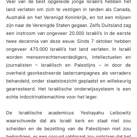
Veel van de best opgeleide jonge Israëli’s hebben het
land verlaten om zich te vestigen in landen als Canada,
Australië en het Verenigd Koninkrijk, en tot een miljoen
zijn naar de Verenigde Staten gegaan. Zelfs Duitsland zag
een instroom van ongeveer 20.000 Israëli’s in de eerste
twee decennia van deze eeuw. Sinds 7 oktober hebben
ongeveer 470.000 Israëli’s het land verlaten. In Israël
worden mensenrechtenverdedigers, intellectuelen en
journalisten – Israëlisch en Palestijns – in door de
overheid georkestreerde lastercampagnes als verraders
behandeld, onder staatstoezicht geplaatst en willekeurig
gearresteerd. Het Israëlische onderwijssysteem is een
echte indoctrinatiemachine voor het leger.
De Israëlische academicus Yeshayahu Leibowitz
waarschuwde dat als Israël kerk en staat niet zou
scheiden en de bezetting van de Palestijnen niet zou
beëindigen, er een corrupt rabbinaat zou ontstaan dat het