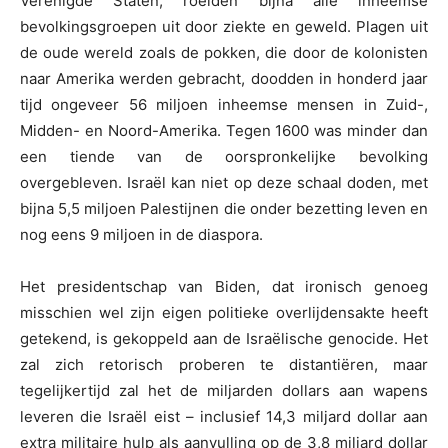
Verenigde Staten, roeiden bijna alle inheemse
bevolkingsgroepen uit door ziekte en geweld. Plagen uit
de oude wereld zoals de pokken, die door de kolonisten
naar Amerika werden gebracht, doodden in honderd jaar
tijd ongeveer 56 miljoen inheemse mensen in Zuid-,
Midden- en Noord-Amerika. Tegen 1600 was minder dan
een tiende van de oorspronkelijke bevolking
overgebleven. Israël kan niet op deze schaal doden, met
bijna 5,5 miljoen Palestijnen die onder bezetting leven en
nog eens 9 miljoen in de diaspora.
Het presidentschap van Biden, dat ironisch genoeg
misschien wel zijn eigen politieke overlijdensakte heeft
getekend, is gekoppeld aan de Israëlische genocide. Het
zal zich retorisch proberen te distantiëren, maar
tegelijkertijd zal het de miljarden dollars aan wapens
leveren die Israël eist – inclusief 14,3 miljard dollar aan
extra militaire hulp als aanvulling op de 3,8 miljard dollar