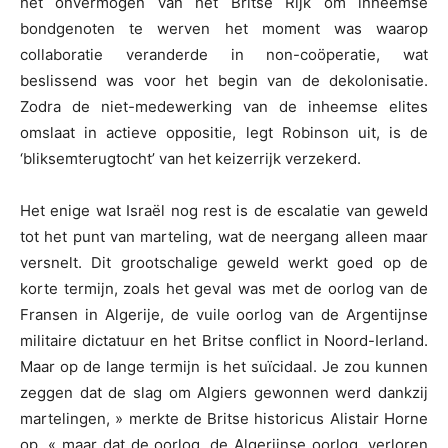
het onvermogen van het Britse Rijk om inheemse
bondgenoten te werven het moment was waarop
collaboratie veranderde in non-coöperatie, wat
beslissend was voor het begin van de dekolonisatie.
Zodra de niet-medewerking van de inheemse elites
omslaat in actieve oppositie, legt Robinson uit, is de
‘bliksemterugtocht’ van het keizerrijk verzekerd.
Het enige wat Israël nog rest is de escalatie van geweld
tot het punt van marteling, wat de neergang alleen maar
versnelt. Dit grootschalige geweld werkt goed op de
korte termijn, zoals het geval was met de oorlog van de
Fransen in Algerije, de vuile oorlog van de Argentijnse
militaire dictatuur en het Britse conflict in Noord-Ierland.
Maar op de lange termijn is het suïcidaal. Je zou kunnen
zeggen dat de slag om Algiers gewonnen werd dankzij
martelingen, » merkte de Britse historicus Alistair Horne
op, « maar dat de oorlog, de Algerijnse oorlog, verloren