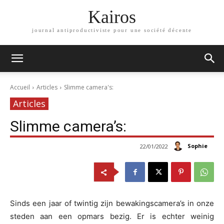
Kairos
journal antiproductiviste pour une société décente
Accueil
Articles
Slimme camera's:
Articles
Slimme camera’s:
Sophie
22/01/2022
Sinds een jaar of twintig zijn bewakingscamera’s in onze
steden aan een opmars bezig. Er is echter weinig